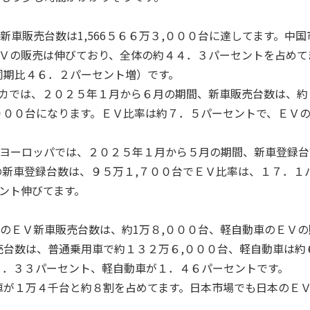
車販売台数は1,566５６６万３,０００台に達してます。中国
Ｖの販売は伸びており、全体の約４４．３パーセントを占めて
同期比４６．２パーセント増）です。
カでは、２０２５年１月から６月の期間、新車販売台数は、約
０００台になります。ＥＶ比率は約７．５パーセントで、ＥＶ
ヨーロッパでは、２０２５年１月から５月の期間、新車登録台
の新車登録台数は、９５万１,７００台でＥＶ比率は、１７．１
ント伸びてます。
のＥＶ新車販売台数は、約
1
万８,０００台、軽自動車のＥＶの
売台数は、普通乗用車で約１３２万６,０００台、軽自動車は約
１．３３パーセント、軽自動車が１．４６パーセントです。
車が１万４千台と約８割を占めてます。日本市場でも日本のＥ