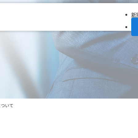
新
について