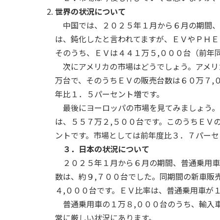
世界の状況について
中国では、２０２５年１月から６月の期間、新
は、鈍化したと言われてますが、ＥＶやＰＨＥ
そのうち、ＥＶは４４１万５,０００台（前年
次にアメリカの市場はどうでしょう。アメリ
万台で、そのうちＥＶの販売台数は６０万７,
年比１．５パーセント増です。
最後にヨーロッパの市場を見てみましょう。
は、５５７万２,５００台です。このうちＥＶ
ントです。市場としては前年度比３．７パーセ
３．日本の状況について
２０２５年１月から
６
月の期間、普通乗用車
数は、約９,７００台でした。同期間の新車販
４,０００台です。ＥＶ比率は、普通乗用車が
普通乗用車の１万８,０００台のうち、輸入
常に厳しい状況にあります。