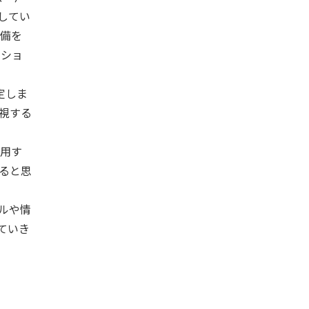
してい
準備を
ーショ
定しま
視する
用す
ると思
ルや情
ていき