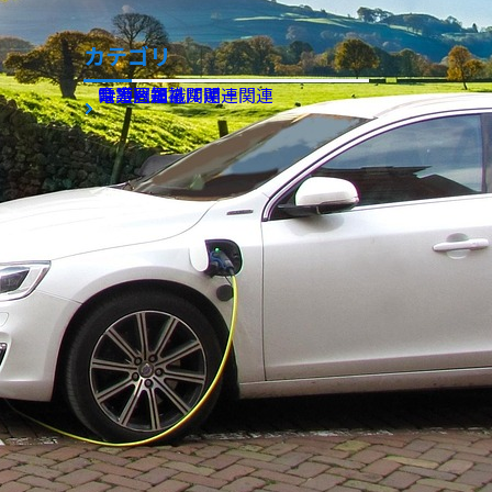
カテゴリ
サイバー・IT関連
時事問題
電力・エネルギー関連
介護・福祉関連
電力豆知識