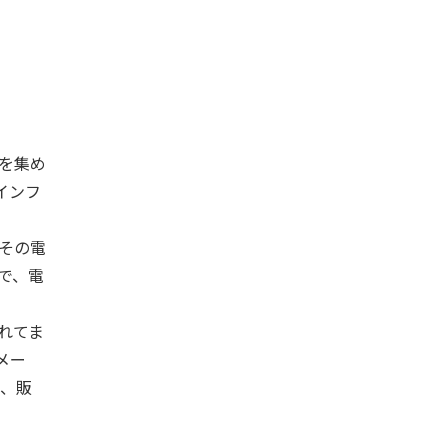
を集め
インフ
その電
で、電
れてま
メー
、販