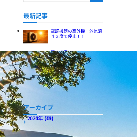
最新記事
空調機器の室外機 外気温
４３度で停止！！
熊本地震について、２０２
６年７月２８日！！
東京電力 予備率2パーセ
ント台、電力追加確保につ
いて！！
アーカイブ
2026年 (49)
2025年 (71)
2024年 (43)
アーカイブ全てを表示