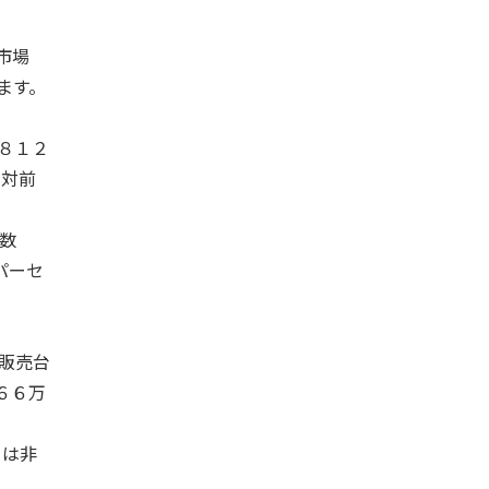
市場
ます。
８１２
の対前
数
パーセ
販売台
６６万
Ｖは非