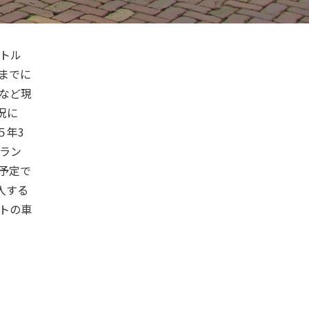
トル
までに
など現
況に
５年
3
ラン
予定で
入する
トの車