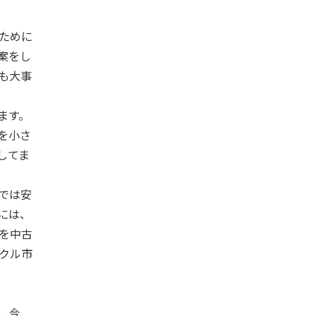
ために
案をし
も大事
ます。
を小さ
してま
では安
には、
を中古
クル市
、今