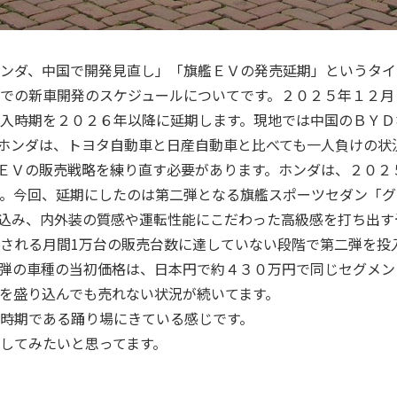
ンダ、中国で開発見直し」「旗艦ＥＶの発売延期」というタイ
での新車開発のスケジュールについてです。２０２５年１２月
入時期を２０２６年以降に延期します。現地では中国のＢＹＤ
ホンダは、トヨタ自動車と日産自動車と比べても一人負けの状
ＥＶの販売戦略を練り直す必要があります。ホンダは、２０２
。今回、延期にしたのは第二弾となる旗艦スポーツセダン「グ
込み、内外装の質感や運転性能にこだわった高級感を打ち出す
される月間
1
万台の販売台数に達していない段階で第二弾を投
弾の車種の当初価格は、日本円で約４３０万円で同じセグメン
を盛り込んでも売れない状況が続いてます。
時期である踊り場にきている感じです。
してみたいと思ってます。