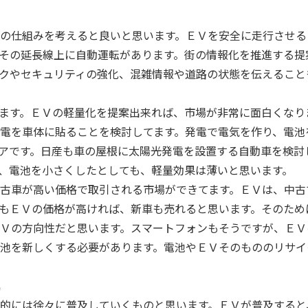
の仕組みを考えると良いと思います。ＥＶを安全に走行させる
その延長線上に自動運転があります。街の情報化を推進する提
クやセキュリティの強化、混雑情報や道路の状態を伝えること
ます。ＥＶの軽量化を提案出来れば、市場が非常に面白くなり
電を車体に貼ることを検討してます。発電で電気を作り、電池
アです。日産も車の屋根に太陽光発電を設置する自動車を検討
、電池を小さくしたとしても、軽量効果は薄いと思います。
古車が高い価格で取引される市場ができてます。ＥＶは、中古
もＥＶの価格が高ければ、新車も売れると思います。そのため
Ｖの方向性だと思います。スマートフォンもそうですが、ＥＶ
池を新しくする必要があります。電池やＥＶそのもののリサイ
案
的には徐々に普及していくものと思います。ＥＶが普及すると